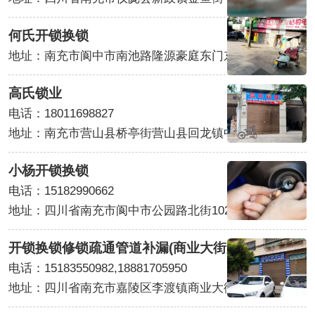
何氏开锁换锁
地址：南充市阆中市南池路隆源豪庭东门东南侧约90米
高氏锁业
电话：18011698827
地址：南充市营山县桥亭街营山县回龙镇中西北侧约80米
小杨开锁换锁
电话：15182990662
地址：四川省南充市阆中市公园路北街102号
开锁换锁修锁疏通管道补漏(商业大街店)
电话：15183550982,18881705950
地址：四川省南充市嘉陵区李渡镇商业大街一段28号