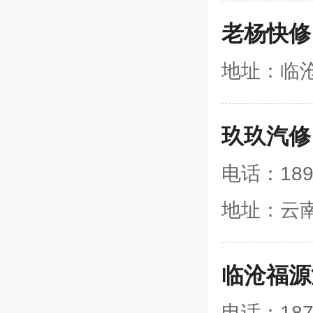
老杨快修
玖玖汽修
电话：1898
地址：云
临沧福源
电话：1878