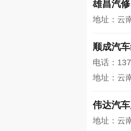
雄昌汽修
地址：云南
顺成汽车
电话：1375
地址：云
伟达汽车