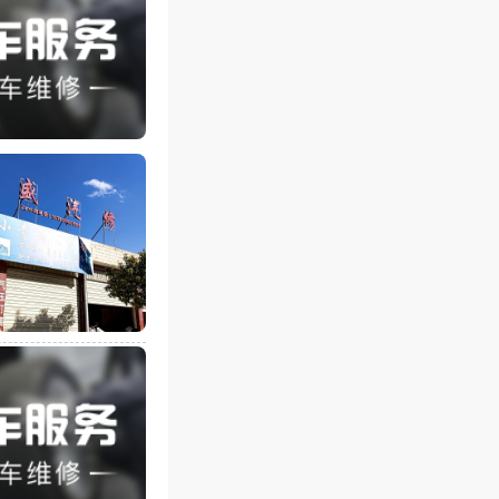
地址：云南省临沧市凤庆县凤山镇青树村委会滇红北段延长线东侧青树路口旁500米