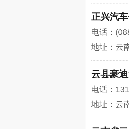
正兴汽车
电话：(088
地址：云南
云县豪迪
电话：1310
地址：云