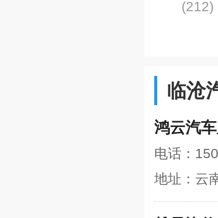
(212)
临沧
鸿云汽车
电话：1501
地址：云