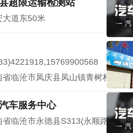
县超限运输检测站
大道东50米
3)4221918,15769900568
汽车服务中心
省临沧市永德县S313(永顺路)