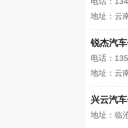
电话：1340
地址：云南
锐杰汽车
电话：1357
地址：云南
兴云汽车
地址：临沧